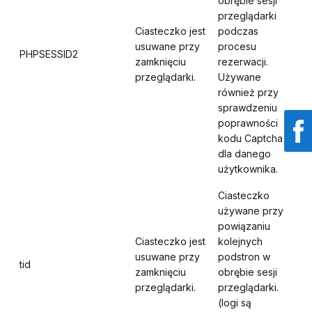
obrębie sesji
przeglądarki
Ciasteczko jest
podczas
usuwane przy
procesu
PHPSESSID2
zamknięciu
rezerwacji.
przeglądarki.
Używane
również przy
sprawdzeniu
poprawności
kodu Captcha
dla danego
użytkownika.
Ciasteczko
używane przy
powiązaniu
Ciasteczko jest
kolejnych
usuwane przy
podstron w
tid
zamknięciu
obrębie sesji
przeglądarki.
przeglądarki.
(logi są